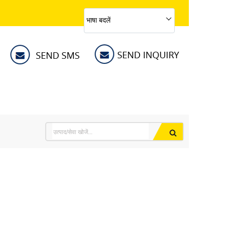
भाषा बदलें